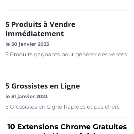
5 Produits à Vendre
Immédiatement
le 30 janvier 2023
5 Produits gagnants pour générer des ventes
5 Grossistes en Ligne
le 31 janvier 2023
5 Grossistes en Ligne Rapides et pas chers
10 Extensions Chrome Gratuites