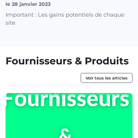
le 28 janvier 2023
Important : Les gains potentiels de chaque
site
F
ournisseurs & Produits
Voir tous les articles