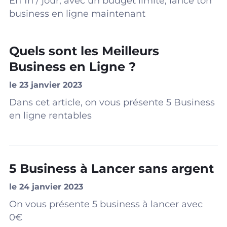
En 1h / jour, avec un budget limité, lance ton
business en ligne maintenant
Quels sont les Meilleurs
Business en Ligne ?
le 23 janvier 2023
Dans cet article, on vous présente 5 Business
en ligne rentables
5 Business à Lancer sans argent
le 24 janvier 2023
On vous présente 5 business à lancer avec
0€