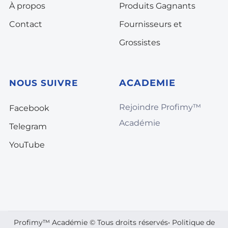
À propos
Produits Gagnants
Contact
Fournisseurs et
Grossistes
A
CADEMIE
NOUS SUIVRE
Rejoindre Profimy™️
Facebook
Académie
Telegram
YouTube
Profimy™️ Académie © Tous droits réservés•
Politique de