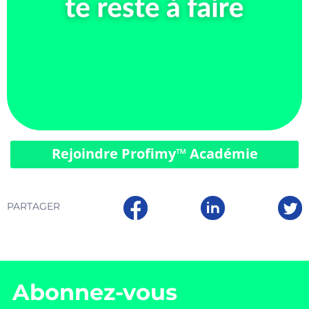
Rejoindre Profimy™️ Académie
PARTAGER
Abonnez-vous