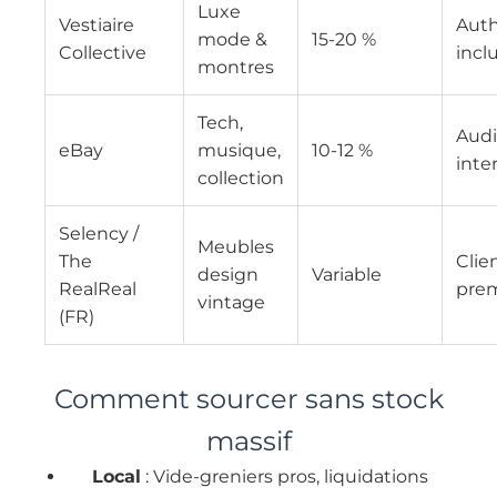
Luxe
Vestiaire
Auth
mode &
15-20 %
Collective
incl
montres
Tech,
Aud
eBay
musique,
10-12 %
inte
collection
Selency /
Meubles
The
Clie
design
Variable
RealReal
pre
vintage
(FR)
Comment sourcer sans stock
massif
Local
: Vide-greniers pros, liquidations