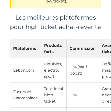
low ticket).
Les meilleures plateformes
pour high ticket achat-revente
Produits
Ava
Plateforme
Commission
forts
tick
Meubles,
Trafi
0 % (sauf
Leboncoin
électro,
mass
boost)
sport
prop
Tout local
Gratu
Facebook
high
0 %
négo
Marketplace
ticket
dire