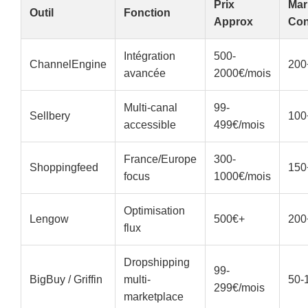
Prix
Mar
Outil
Fonction
Approx
Con
Intégration
500-
ChannelEngine
200
avancée
2000€/mois
Multi-canal
99-
Sellbery
100
accessible
499€/mois
France/Europe
300-
Shoppingfeed
150
focus
1000€/mois
Optimisation
Lengow
500€+
200
flux
Dropshipping
99-
BigBuy / Griffin
multi-
50-
299€/mois
marketplace