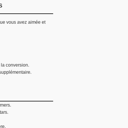
s
 que vous avez aimée et
.
 la conversion.
 supplémentaire.
rmers.
tars.
re.