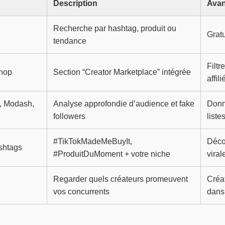
Description
Avan
Recherche par hashtag, produit ou
Gratu
tendance
Filtr
Shop
Section “Creator Marketplace” intégrée
affili
r, Modash,
Analyse approfondie d’audience et fake
Donn
followers
liste
#TikTokMadeMeBuyIt,
Déco
shtags
#ProduitDuMoment + votre niche
viral
Regarder quels créateurs promeuvent
Créa
vos concurrents
dans