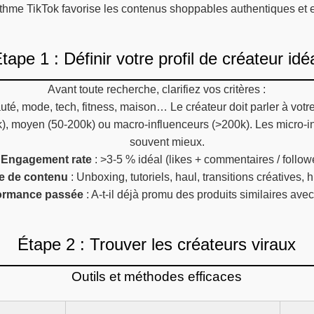
ithme TikTok favorise les contenus shoppables authentiques et
tape 1 : Définir votre profil de créateur idé
Avant toute recherche, clarifiez vos critères :
uté, mode, tech, fitness, maison… Le créateur doit parler à votr
k), moyen (50-200k) ou macro-influenceurs (>200k). Les micro-i
souvent mieux.
Engagement rate
: >3-5 % idéal (likes + commentaires / follow
le de contenu
: Unboxing, tutoriels, haul, transitions créatives
ormance passée
: A-t-il déjà promu des produits similaires ave
Étape 2 : Trouver les créateurs viraux
Outils et méthodes efficaces