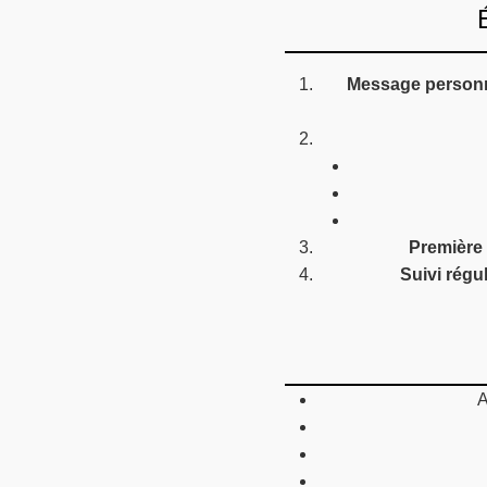
Message personn
Première 
Suivi régul
A