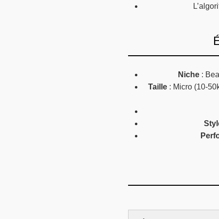
L’algor
É
Niche
: Bea
Taille
: Micro (10-50
Sty
Perf