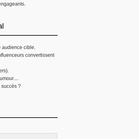
 engageants.
al
e audience cible.
nfluenceurs convertissent
ers).
, humour…
c succès ?