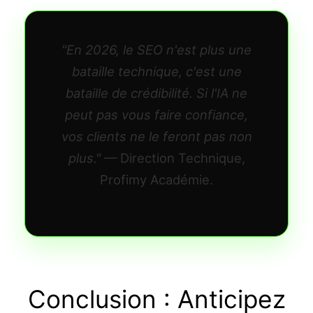
"En 2026, le SEO n'est plus une
bataille technique, c'est une
bataille de crédibilité. Si l'IA ne
peut pas vous faire confiance,
vos clients ne le feront pas non
plus."
— Direction Technique,
Profimy Académie.
Conclusion : Anticipez