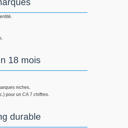
-marques
ntité.
s.
en 18 mois
marques niches.
) pour un CA 7 chiffres.
ing durable