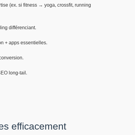
se (ex. si fitness → yoga, crossfit, running
ing différenciant.
n + apps essentielles.
 conversion.
EO long-tail.
res efficacement