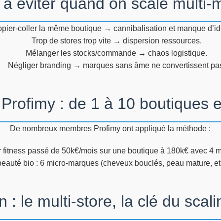
 à éviter quand on scale multi
pier-coller la même boutique → cannibalisation et manque d’ide
Trop de stores trop vite → dispersion ressources.
Mélanger les stocks/commande → chaos logistique.
Négliger branding → marques sans âme ne convertissent pa
 Profimy : de 1 à 10 boutiques 
De nombreux membres Profimy ont appliqué la méthode :
 fitness passé de 50k€/mois sur une boutique à 180k€ avec 4 
auté bio : 6 micro-marques (cheveux bouclés, peau mature, etc.
 : le multi-store, la clé du scal