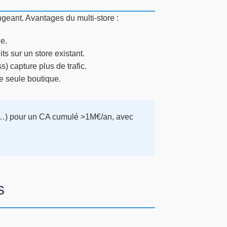
geant. Avantages du multi-store :
e.
s sur un store existant.
) capture plus de trafic.
e seule boutique.
hy…) pour un CA cumulé >1M€/an, avec
s