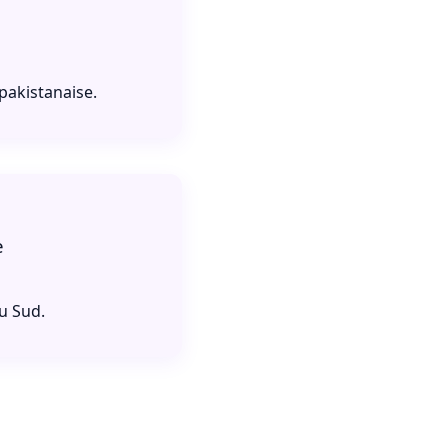
)
pakistanaise.
e
du Sud.