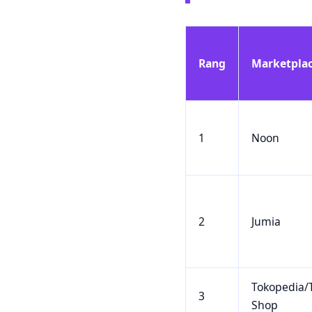
Rang
Marketpla
1
Noon
2
Jumia
Tokopedia/
3
Shop