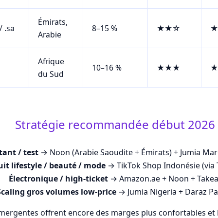
Émirats,
 .sa
8–15 %
★★☆
★
Arabie
Afrique
10–16 %
★★★
★
du Sud
Stratégie recommandée début 2026
ant / test
→ Noon (Arabie Saoudite + Émirats) + Jumia Mar
it lifestyle / beauté / mode
→ TikTok Shop Indonésie (via
Électronique / high-ticket
→ Amazon.ae + Noon + Takea
Scaling gros volumes low-price
→ Jumia Nigeria + Daraz Pa
mergentes offrent encore des marges plus confortables e