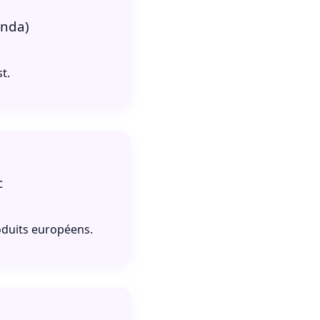
anda)
t.
c
roduits européens.