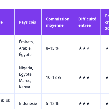
Po
Commission
Difficulté
ce
Pays clés
c
moyenne
entrée
2
Émirats,
Arabie,
8–15 %
★★☆
★
Égypte
Nigeria,
Égypte,
10–18 %
★★★
★
Maroc,
Kenya
TikTok
Indonésie
5–12 %
★★★
★