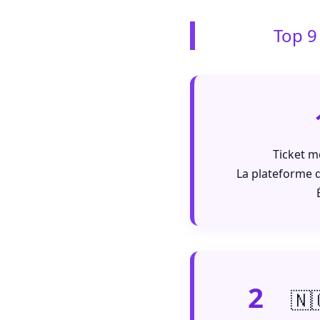
Top 9
Ticket m
La plateforme q
2
🇳