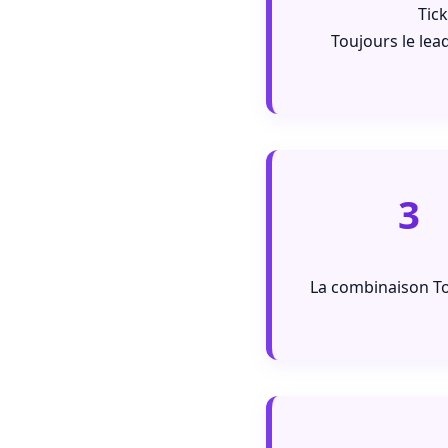
Tic
Toujours le lea
3
La combinaison T