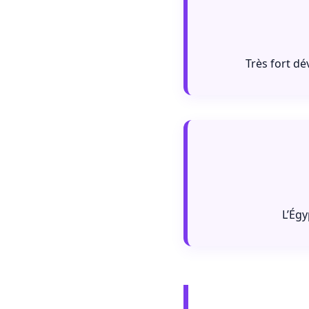
Très fort d
L’Égy