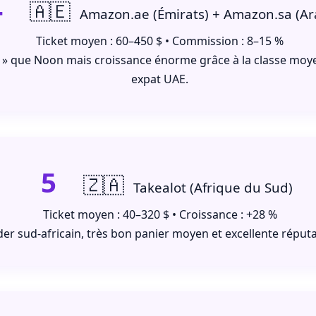
4
🇦🇪
Amazon.ae (Émirats) + Amazon.sa (Ar
Ticket moyen : 60–450 $ • Commission : 8–15 %
» que Noon mais croissance énorme grâce à la classe moy
expat UAE.
5
🇿🇦
Takealot (Afrique du Sud)
Ticket moyen : 40–320 $ • Croissance : +28 %
er sud-africain, très bon panier moyen et excellente réputa