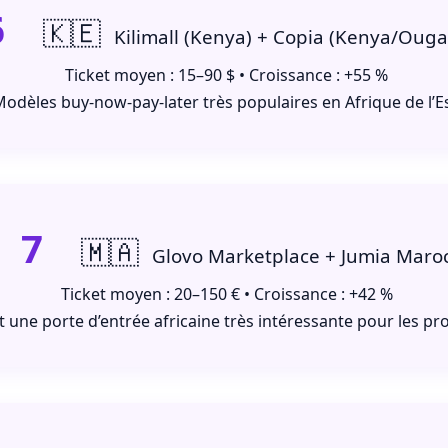
6
🇰🇪
Kilimall (Kenya) + Copia (Kenya/Oug
Ticket moyen : 15–90 $ • Croissance : +55 %
odèles buy-now-pay-later très populaires en Afrique de l’Es
7
🇲🇦
Glovo Marketplace + Jumia Maro
Ticket moyen : 20–150 € • Croissance : +42 %
 une porte d’entrée africaine très intéressante pour les p