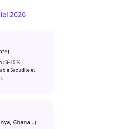
iel 2026
pte)
n : 8–15 %
abie Saoudite et
).
Kenya, Ghana…)