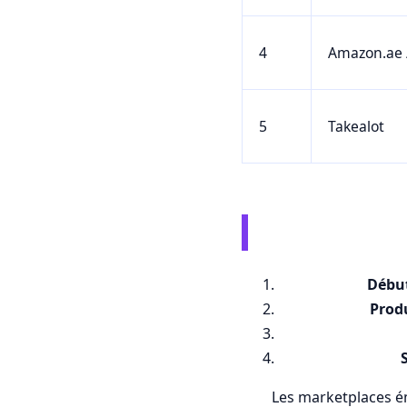
4
Amazon.ae /
5
Takealot
Début
Produ
Les marketplaces é