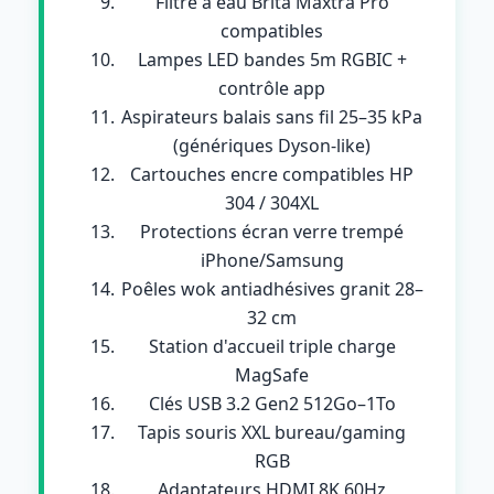
Filtre à eau Brita Maxtra Pro
compatibles
Lampes LED bandes 5m RGBIC +
contrôle app
Aspirateurs balais sans fil 25–35 kPa
(génériques Dyson-like)
Cartouches encre compatibles HP
304 / 304XL
Protections écran verre trempé
iPhone/Samsung
Poêles wok antiadhésives granit 28–
32 cm
Station d'accueil triple charge
MagSafe
Clés USB 3.2 Gen2 512Go–1To
Tapis souris XXL bureau/gaming
RGB
Adaptateurs HDMI 8K 60Hz