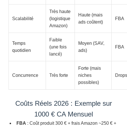
Très haute
Haute (mais
Scalabilité
(logistique
FBA
ads coûtent)
Amazon)
Faible
Temps
Moyen (SAV,
(une fois
FBA
quotidien
ads)
lancé)
Forte (mais
Concurrence
Très forte
niches
Drops
possibles)
Coûts Réels 2026 : Exemple sur
1000 € CA Mensuel
FBA
: Coût produit 300 € + frais Amazon ~250 € +