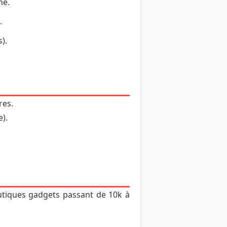
né.
.
).
res.
).
utiques gadgets passant de 10k à