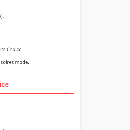
).
its Choice.
essoires mode.
ice