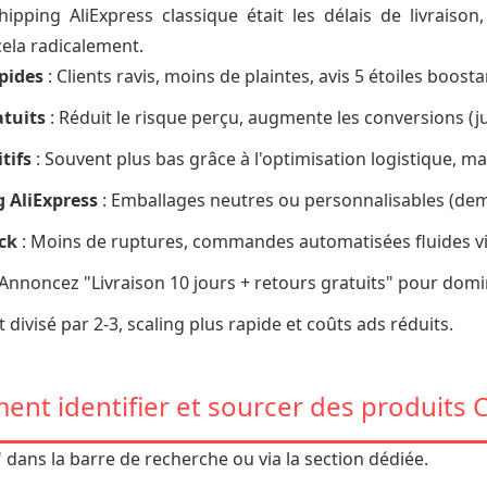
ipping AliExpress classique était les délais de livraiso
ela radicalement.
pides
: Clients ravis, moins de plaintes, avis 5 étoiles boost
atuits
: Réduit le risque perçu, augmente les conversions (j
tifs
: Souvent plus bas grâce à l'optimisation logistique, m
 AliExpress
: Emballages neutres ou personnalisables (dem
ock
: Moins de ruptures, commandes automatisées fluides v
 Annoncez "Livraison 10 jours + retours gratuits" pour dom
ivisé par 2-3, scaling plus rapide et coûts ads réduits.
nt identifier et sourcer des produits 
" dans la barre de recherche ou via la section dédiée.