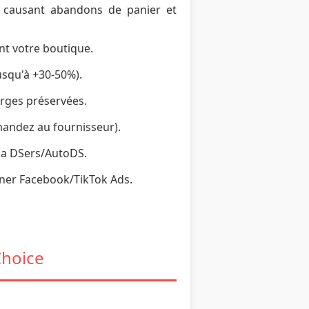
n, causant abandons de panier et
ant votre boutique.
usqu'à +30-50%).
arges préservées.
andez au fournisseur).
ia DSers/AutoDS.
iner Facebook/TikTok Ads.
Choice