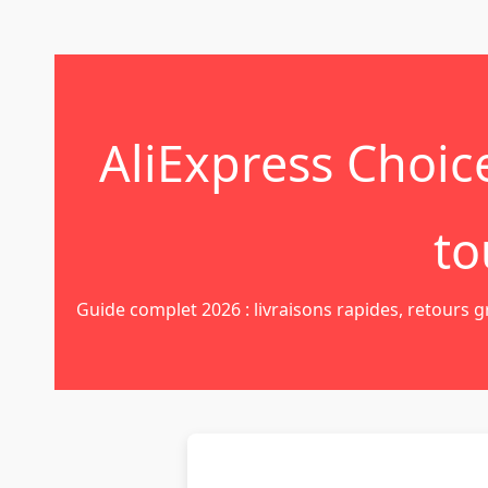
AliExpress Choi
to
Guide complet 2026 : livraisons rapides, retours 