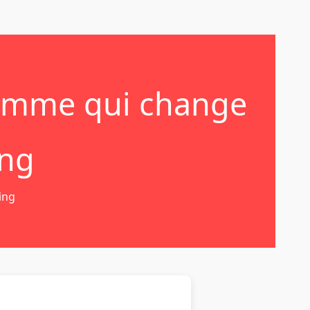
ramme qui change
ing
ing