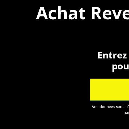
Achat Rev
Entrez
pou
Vos données sont sé
mar