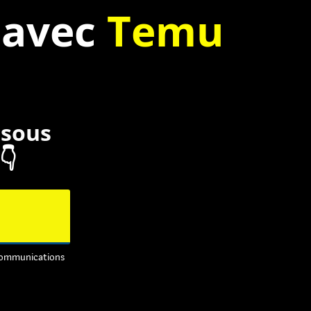
n
avec
Temu
ssous
👇
communications