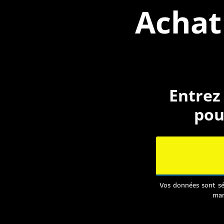
Achat
Entrez
pou
Vos données sont sé
mar