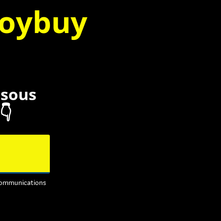
oybuy
ssous
👇
communications